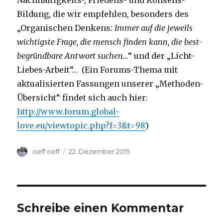
Nachhaltigkeits-, Friedens- und Konsens-
Bildung, die wir empfehlen, besonders des
„Organischen Denkens:
Immer auf die jeweils
wichtigste Frage, die mensch finden kann, die best-
begründbare Antwort suchen…
“ und der „Licht-
Liebes-Arbeit“… (Ein Forums-Thema mit
aktualisierten Fassungen unserer „Methoden-
Übersicht“ findet sich auch hier:
http://www.forum.global-
love.eu/viewtopic.php?f=3&t=98
)
Autor
Veröffentlicht
oeff oeff
22. Dezember 2015
am
Schreibe einen Kommentar